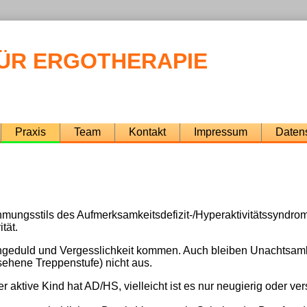
FÜR ERGOTHERAPIE
Praxis
Team
Kontakt
Impressum
Daten
ngsstils des Aufmerksamkeitsdefizit-/Hyperaktivitätssyndrom
tät.
geduld und Vergesslichkeit kommen. Auch bleiben Unachtsamkeit
ehene Treppenstufe) nicht aus.
tive Kind hat AD/HS, vielleicht ist es nur neugierig oder vers