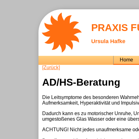
PRAXIS 
Ursula Hafke
Navigation
Home
überspringen
[Zurück]
AD/HS-Beratung
Die Leitsymptome des besonderen Wahrnehmu
Aufmerksamkeit, Hyperaktivität und Impulsivi
Dadurch kann es zu motorischer Unruhe, Un
umgestoßenes Glas Wasser oder eine übers
ACHTUNG! Nicht jedes unaufmerksame oder ak