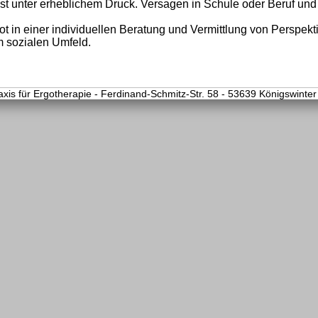
st unter erheblichem Druck. Versagen in Schule oder Beruf und
in einer individuellen Beratung und Vermittlung von Perspekt
m sozialen Umfeld.
axis für Ergotherapie - Ferdinand-Schmitz-Str. 58 - 53639 Königswinter