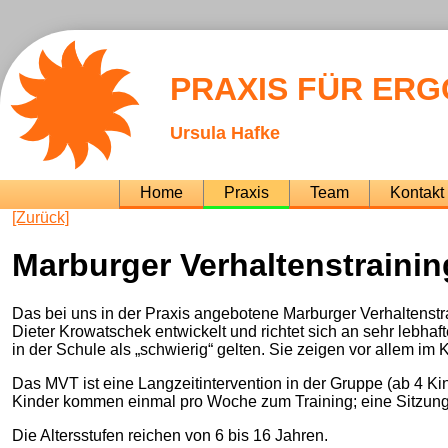
PRAXIS FÜR ER
Ursula Hafke
Navigation
Home
Praxis
Team
Kontakt
überspringen
[Zurück]
Marburger Verhaltenstrainin
Das bei uns in der Praxis angebotene Marburger Verhaltens
Dieter Krowatschek entwickelt und richtet sich an sehr lebhaf
in der Schule als „schwierig“ gelten. Sie zeigen vor allem i
Das MVT ist eine Langzeitintervention in der Gruppe (ab 4 Kin
Kinder kommen einmal pro Woche zum Training; eine Sitzung
Die Altersstufen reichen von 6 bis 16 Jahren.